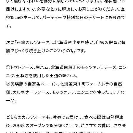
りと濃厚な味わいを存分に楽しんでいただけます。冷凍状態でお
届けしますので、必要なときに解凍してお召し上がりください。直
径15㎝のホールで、パーティーや特別な日のデザートにも最適で
す。
次に「石窯カルツォーネ」。北海道産小麦を使い、自家製酵母と薪
窯でじっくり焼き上げたこだわりの1品です。
①トマトソース、生ハム、北海道白糠町のモッツァレラチーズ、ニン
ニク、玉ねぎを使用した王道の味わい。
②美瑛豚の自家製ベーコン、北海道東川町ファームレラの自然
卵、カルボナーラソース、モッツァレラ、ニンニクを使ったリッチな
一品。
どちらのカルツォーネも、冷凍でお届けし、食べる際は自然解凍
後、200度のオーブンで15分焼くだけで、焼き立ての香ばしさを楽